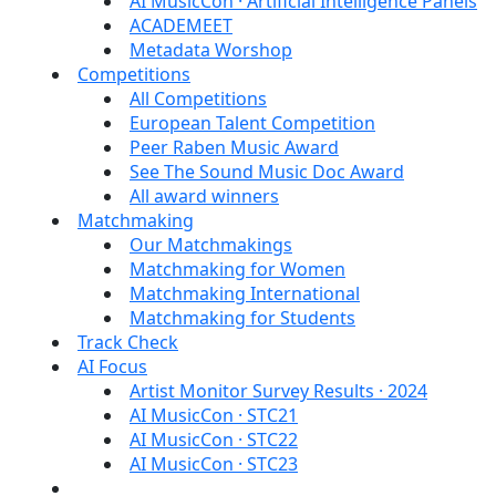
AI MusicCon · Artificial Intelligence Panels
ACADEMEET
Metadata Worshop
Competitions
All Competitions
European Talent Competition
Peer Raben Music Award
See The Sound Music Doc Award
All award winners
Matchmaking
Our Matchmakings
Matchmaking for Women
Matchmaking International
Matchmaking for Students
Track Check
AI Focus
Artist Monitor Survey Results · 2024
AI MusicCon · STC21
AI MusicCon · STC22
AI MusicCon · STC23