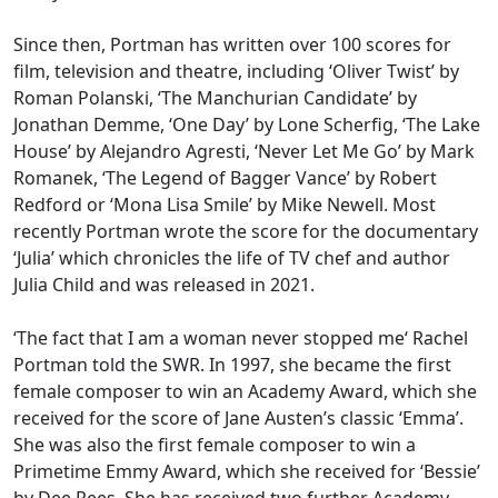
Since then, Portman has written over 100 scores for
film, television and theatre, including ‘Oliver Twist’ by
Roman Polanski, ‘The Manchurian Candidate’ by
Jonathan Demme, ‘One Day’ by Lone Scherfig, ‘The Lake
House’ by Alejandro Agresti, ‘Never Let Me Go’ by Mark
Romanek, ‘The Legend of Bagger Vance’ by Robert
Redford or ‘Mona Lisa Smile’ by Mike Newell. Most
recently Portman wrote the score for the documentary
‘Julia’ which chronicles the life of TV chef and author
Julia Child and was released in 2021.
‘The fact that I am a woman never stopped me‘ Rachel
Portman told the SWR. In 1997, she became the first
female composer to win an Academy Award, which she
received for the score of Jane Austen’s classic ‘Emma’.
She was also the first female composer to win a
Primetime Emmy Award, which she received for ‘Bessie’
by Dee Rees. She has received two further Academy