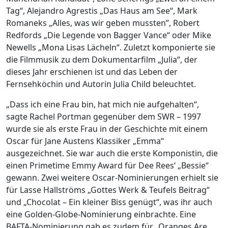
Tag“, Alejandro Agrestis „Das Haus am See“, Mark
Romaneks „Alles, was wir geben mussten”, Robert
Redfords „Die Legende von Bagger Vance“ oder Mike
Newells „Mona Lisas Lächeln“. Zuletzt komponierte sie
die Filmmusik zu dem Dokumentarfilm „Julia“, der
dieses Jahr erschienen ist und das Leben der
Fernsehköchin und Autorin Julia Child beleuchtet.
„Dass ich eine Frau bin, hat mich nie aufgehalten“,
sagte Rachel Portman gegenüber dem SWR – 1997
wurde sie als erste Frau in der Geschichte mit einem
Oscar für Jane Austens Klassiker „Emma“
ausgezeichnet. Sie war auch die erste Komponistin, die
einen Primetime Emmy Award für Dee Rees‘ „Bessie“
gewann. Zwei weitere Oscar-Nominierungen erhielt sie
für Lasse Hallströms „Gottes Werk & Teufels Beitrag“
und „Chocolat – Ein kleiner Biss genügt“, was ihr auch
eine Golden-Globe-Nominierung einbrachte. Eine
BAFTA-Nominierung gab es zudem für „Oranges Are