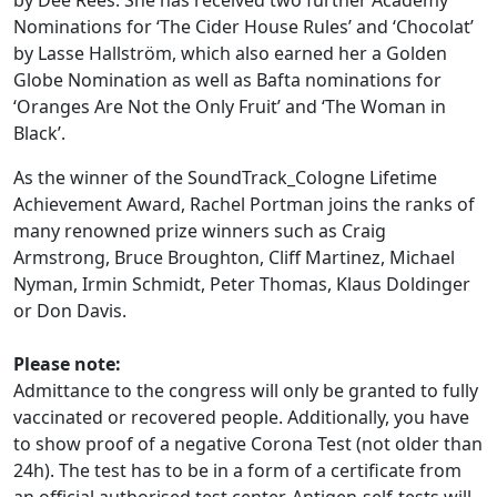
Nominations for ‘The Cider House Rules’ and ‘Chocolat’
by Lasse Hallström, which also earned her a Golden
Globe Nomination as well as Bafta nominations for
‘Oranges Are Not the Only Fruit’ and ‘The Woman in
Black’.
As the winner of the SoundTrack_Cologne Lifetime
Achievement Award, Rachel Portman joins the ranks of
many renowned prize winners such as Craig
Armstrong, Bruce Broughton, Cliff Martinez, Michael
Nyman, Irmin Schmidt, Peter Thomas, Klaus Doldinger
or Don Davis.
Please note:
Admittance to the congress will only be granted to fully
vaccinated or recovered people. Additionally, you have
to show proof of a negative Corona Test (not older than
24h). The test has to be in a form of a certificate from
an official authorised test center. Antigen-self-tests will